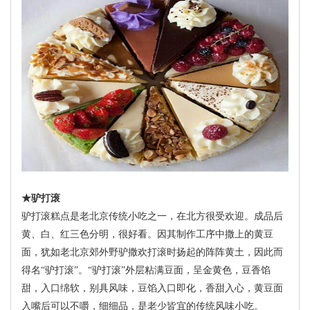
★驴打滚
驴打滚糕点是老北京传统小吃之一，在北方很受欢迎。成品后
黄、白、红三色分明，很好看。因其制作工序中撒上的黄豆
面，犹如老北京郊外野驴撒欢打滚时扬起的阵阵黄土，因此而
得名“驴打滚”。“驴打滚”外层粘满豆面，呈金黄色，豆香馅
甜，入口绵软，别具风味，豆馅入口即化，香甜入心，黄豆面
入嘴后可以不嚼，细细品，是老少皆宜的传统风味小吃。