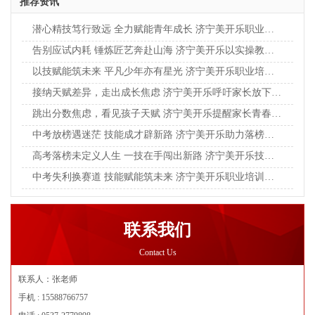
推荐资讯
潜心精技笃行致远 全力赋能青年成长 济宁美开乐职业培训学校助力学子奔赴新程
告别应试内耗 锤炼匠艺奔赴山海 济宁美开乐以实操教育点亮青年成长之路
以技赋能筑未来 平凡少年亦有星光 济宁美开乐职业培训学校赋能学子实干成才
接纳天赋差异，走出成长焦虑 济宁美开乐呼吁家长放下单一标准，看见孩子独特光芒
跳出分数焦虑，看见孩子天赋 济宁美开乐提醒家长青春成才，不止升学一条坦途
中考放榜遇迷茫 技能成才辟新路 济宁美开乐助力落榜学子逆风翻盘
高考落榜未定义人生 一技在手闯出新路 济宁美开乐技校助力青年学子逆袭成长
中考失利换赛道 技能赋能筑未来 济宁美开乐职业培训学校助力少年逆风翻盘
联系我们
Contact Us
联系人：张老师
手机 : 15588766757