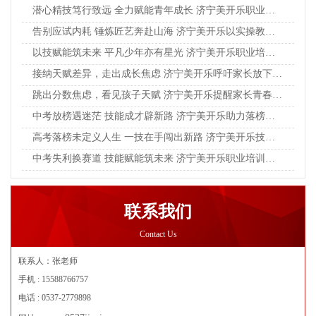
潜心精技笃行致远 全力赋能青年成长 济宁美开乐职业培训学校助力学子奔赴新程
告别应试内耗 锤炼匠艺奔赴山海 济宁美开乐以实操教育点亮青年成长之路
以技赋能筑未来 平凡少年亦有星光 济宁美开乐职业培训学校赋能学子实干成才
接纳天赋差异，走出成长焦虑 济宁美开乐呼吁家长放下单一标准，看见孩子独特光芒
跳出分数焦虑，看见孩子天赋 济宁美开乐提醒家长青春成才，不止升学一条坦途
中考放榜遇迷茫 技能成才辟新路 济宁美开乐助力落榜学子逆风翻盘
高考落榜未定义人生 一技在手闯出新路 济宁美开乐技校助力青年学子逆袭成长
中考失利换赛道 技能赋能筑未来 济宁美开乐职业培训学校助力少年逆风翻盘
联系我们
Contact Us
联系人：张老师
手机 : 15588766757
电话 : 0537-2779898