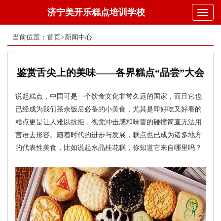
济宁美开乐糕点培训学校
Toggl
naviga
当前位置：
首页
>
新闻中心
鉴赏舌尖上的美味——各界糕点“品尝”大会
说起糕点，中国可是一个饮食文化非常久远的国家，而且它也
已经成为我们茶余饭后必备的小美食，尤其是即好吃又好看的
糕点更是让人难以抗拒，视觉冲击感和味蕾的碰撞简直无法用
言语去形容。随着时代的进步与发展，糕点也已成为诸多地方
的代表性美食，比如说起水晶桂花糕，你知道它来自哪里吗？