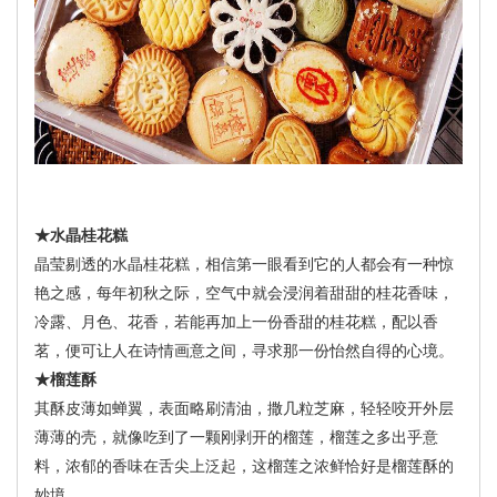
★水晶桂花糕
晶莹剔透的水晶桂花糕，相信第一眼看到它的人都会有一种惊
艳之感，每年初秋之际，空气中就会浸润着甜甜的桂花香味，
冷露、月色、花香，若能再加上一份香甜的桂花糕，配以香
茗，便可让人在诗情画意之间，寻求那一份怡然自得的心境。
★榴莲酥
其酥皮薄如蝉翼，表面略刷清油，撒几粒芝麻，轻轻咬开外层
薄薄的壳，就像吃到了一颗刚剥开的榴莲，榴莲之多出乎意
料，浓郁的香味在舌尖上泛起，这榴莲之浓鲜恰好是榴莲酥的
妙境。