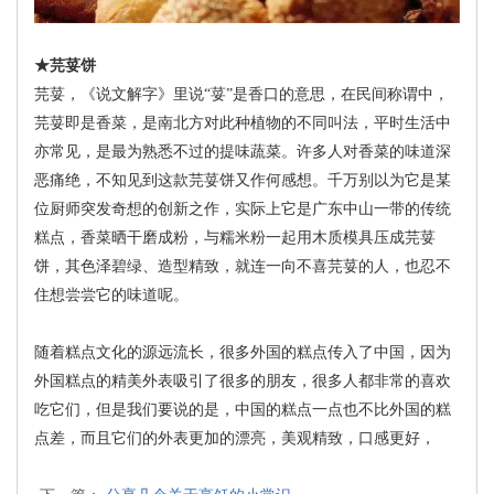
★芫荽饼
芫荽，《说文解字》里说“荽”是香口的意思，在民间称谓中，
芫荽即是香菜，是南北方对此种植物的不同叫法，平时生活中
亦常见，是最为熟悉不过的提味蔬菜。许多人对香菜的味道深
恶痛绝，不知见到这款芫荽饼又作何感想。千万别以为它是某
位厨师突发奇想的创新之作，实际上它是广东中山一带的传统
糕点，香菜晒干磨成粉，与糯米粉一起用木质模具压成芫荽
饼，其色泽碧绿、造型精致，就连一向不喜芫荽的人，也忍不
住想尝尝它的味道呢。
随着糕点文化的源远流长，很多外国的糕点传入了中国，因为
外国糕点的精美外表吸引了很多的朋友，很多人都非常的喜欢
吃它们，但是我们要说的是，中国的糕点一点也不比外国的糕
点差，而且它们的外表更加的漂亮，美观精致，口感更好，