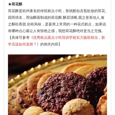
★荷花酥
荷花酥是杭州著名的传统糕点小吃，形状酷似含苞欲放的荷花,
因而得名，用油酥面制成的荷花酥,酥层清晰,观之形美动人,食
之酥松香甜,别有风味，是宴席上常用的一种花式糕点，如果说
有哪种点心最让人有惊艳之感，我想荷花酥绝对是当之无愧。
【具体可参考《
优秀糕点面点小吃培训学校实力旗鼓相当，新
学员该如何选择？
》的相关内容】