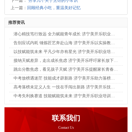
下一篇：
分享几个关于烹饪的小常识
上一篇：
回顾经典小吃，重温美好记忆
推荐资讯
潜心精技笃行致远 全力赋能青年成长 济宁美开乐职业培训学校助力学子奔赴新程
告别应试内耗 锤炼匠艺奔赴山海 济宁美开乐以实操教育点亮青年成长之路
以技赋能筑未来 平凡少年亦有星光 济宁美开乐职业培训学校赋能学子实干成才
接纳天赋差异，走出成长焦虑 济宁美开乐呼吁家长放下单一标准，看见孩子独特光芒
跳出分数焦虑，看见孩子天赋 济宁美开乐提醒家长青春成才，不止升学一条坦途
中考放榜遇迷茫 技能成才辟新路 济宁美开乐助力落榜学子逆风翻盘
高考落榜未定义人生 一技在手闯出新路 济宁美开乐技校助力青年学子逆袭成长
中考失利换赛道 技能赋能筑未来 济宁美开乐职业培训学校助力少年逆风翻盘
联系我们
Contact Us