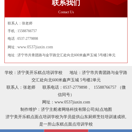
联系我们
Contact Us
联系人：张老师
手机 : 15588766757
电话 : 0537-2779898
www.0537jiaxin.com
网址 :
地址 : 济宁市共青团路与金宇路交汇处向北600米鑫声玉城 5号楼2单元
学校：济宁美开乐糕点培训学校 地址：济宁市共青团路与金宇路
交汇处向北600米鑫声玉城 5号楼2单元
联系人：张老师 联系电话：0537-2779898 、 15588766757 （微
信同号）
网址：
www.0537jiaxin.com
制作维护：
济宁主舵者网络科技有限公司
|
站点地图
济宁美开乐糕点面点培训学校为学员提供
山东厨师烹饪培训速成班
,
是一所
山东糕点面点培训学校