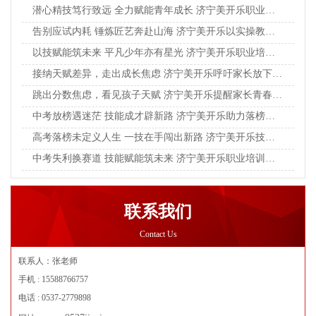
潜心精技笃行致远 全力赋能青年成长 济宁美开乐职业培训学校助力学子奔赴新程
告别应试内耗 锤炼匠艺奔赴山海 济宁美开乐以实操教育点亮青年成长之路
以技赋能筑未来 平凡少年亦有星光 济宁美开乐职业培训学校赋能学子实干成才
接纳天赋差异，走出成长焦虑 济宁美开乐呼吁家长放下单一标准，看见孩子独特光芒
跳出分数焦虑，看见孩子天赋 济宁美开乐提醒家长青春成才，不止升学一条坦途
中考放榜遇迷茫 技能成才辟新路 济宁美开乐助力落榜学子逆风翻盘
高考落榜未定义人生 一技在手闯出新路 济宁美开乐技校助力青年学子逆袭成长
中考失利换赛道 技能赋能筑未来 济宁美开乐职业培训学校助力少年逆风翻盘
联系我们
Contact Us
联系人：张老师
手机 : 15588766757
电话 : 0537-2779898