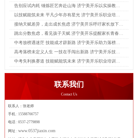
告别应试内耗 锤炼匠艺奔赴山海 济宁美开乐以实操教育点亮青年成长之路
以技赋能筑未来 平凡少年亦有星光 济宁美开乐职业培训学校赋能学子实干成才
接纳天赋差异，走出成长焦虑 济宁美开乐呼吁家长放下单一标准，看见孩子独特光芒
跳出分数焦虑，看见孩子天赋 济宁美开乐提醒家长青春成才，不止升学一条坦途
中考放榜遇迷茫 技能成才辟新路 济宁美开乐助力落榜学子逆风翻盘
高考落榜未定义人生 一技在手闯出新路 济宁美开乐技校助力青年学子逆袭成长
中考失利换赛道 技能赋能筑未来 济宁美开乐职业培训学校助力少年逆风翻盘
联系我们
Contact Us
联系人：张老师
手机 : 15588766757
电话 : 0537-2779898
www.0537jiaxin.com
网址 :