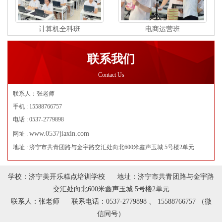
计算机全科班
电商运营班
联系我们
Contact Us
联系人：张老师
手机 : 15588766757
电话 : 0537-2779898
www.0537jiaxin.com
网址 :
地址 : 济宁市共青团路与金宇路交汇处向北600米鑫声玉城 5号楼2单元
学校：济宁美开乐糕点培训学校 地址：济宁市共青团路与金宇路
交汇处向北600米鑫声玉城 5号楼2单元
联系人：张老师 联系电话：0537-2779898 、 15588766757 （微
信同号）