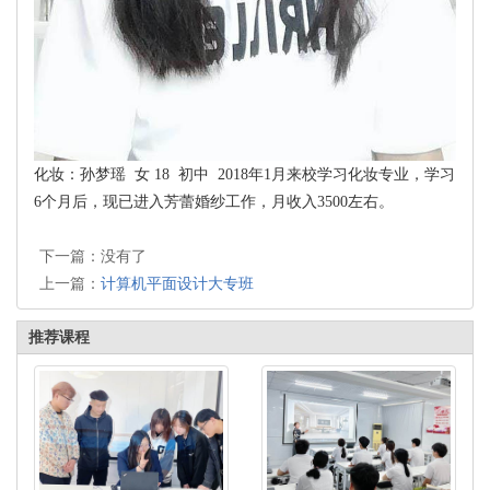
化妆：孙梦瑶 女 18 初中 2018年1月来校学习化妆专业，学习
6个月后，现已进入芳蕾婚纱工作，月收入3500左右。
下一篇：没有了
上一篇：
计算机平面设计大专班
推荐课程