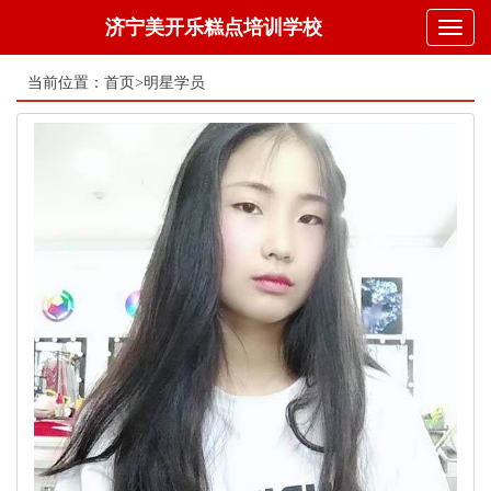
济宁美开乐糕点培训学校
Toggl
naviga
当前位置：
首页
>
明星学员