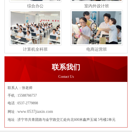
综合办公
室内外设计班
计算机全科班
电商运营班
联系我们
Contact Us
联系人：张老师
手机 : 15588766757
电话 : 0537-2779898
www.0537jiaxin.com
网址 :
地址 : 济宁市共青团路与金宇路交汇处向北600米鑫声玉城 5号楼2单元